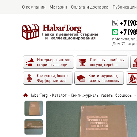
О компании
Магазин
Оплата и доставка
Публикации
+7 (90
+7 (98
г.Москва, ул
Дом 71, стро
Интерьер, винтаж,
Столовые приборы,
старинные вещи
посуда, серебро
Статуэтки, бюсты.
Книги, журналы,
Фарфор, металл
газеты, брошюры
HabarTorg
>
Каталог
>
Книги, журналы, газеты, брошюры
>