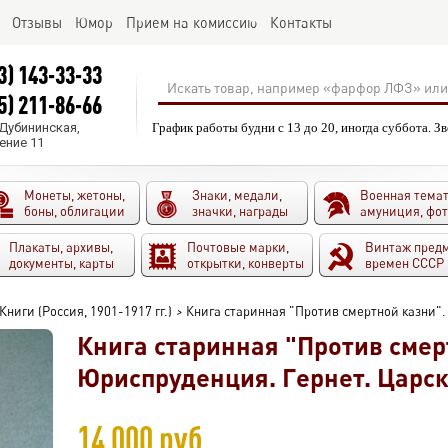
Отзывы
Юмор
Прием на комиссию
Контакты
3) 143-33-33
5) 211-86-66
.Дубининская,
График работы будни с 13 до 20, иногда суббота. З
ение 11
Монеты, жетоны,
Знаки, медали,
Военная темат
боны, облигации
значки, награды
амуниция, фо
Плакаты, архивы,
Почтовые марки,
Винтаж пред
документы, карты
открытки, конверты
времен СССР
Книги (Россия, 1901-1917 гг.)
>
Книга старинная "Против смертной казни". 
Книга старинная "Против смер
Юриспруденция. Гернет. Царска
14 000 руб.