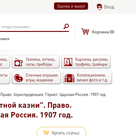
Оценка и выкуп
Вход
Корзина
(0)
воните
ика,
Техника, оптика,
Картины, рисунки,
то
часы, приборы
графика, гравюры
меты
Елочные игрушки,
Коллекционное,
игры, машинки
винил фото и т.д.
Право. Юриспруденция. Гернет. Царская Россия. 1907 год.
тной казни". Право.
я Россия. 1907 год.
Купить сейчас