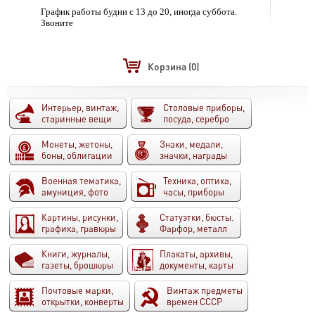
График работы будни с 13 до 20, иногда суббота.
Звоните
Корзина
(0)
Интерьер, винтаж,
Столовые приборы,
старинные вещи
посуда, серебро
Монеты, жетоны,
Знаки, медали,
боны, облигации
значки, награды
Военная тематика,
Техника, оптика,
амуниция, фото
часы, приборы
Картины, рисунки,
Статуэтки, бюсты.
графика, гравюры
Фарфор, металл
Книги, журналы,
Плакаты, архивы,
газеты, брошюры
документы, карты
Почтовые марки,
Винтаж предметы
открытки, конверты
времен СССР