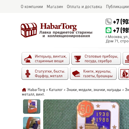
О компании
Магазин
Оплата и доставка
Публикации
+7 (90
+7 (98
г.Москва, ул
Дом 71, стро
Интерьер, винтаж,
Столовые приборы,
старинные вещи
посуда, серебро
Статуэтки, бюсты.
Книги, журналы,
Фарфор, металл
газеты, брошюры
HabarTorg
>
Каталог
>
Знаки, медали, значки, награды
>
Зн
металл, винт.