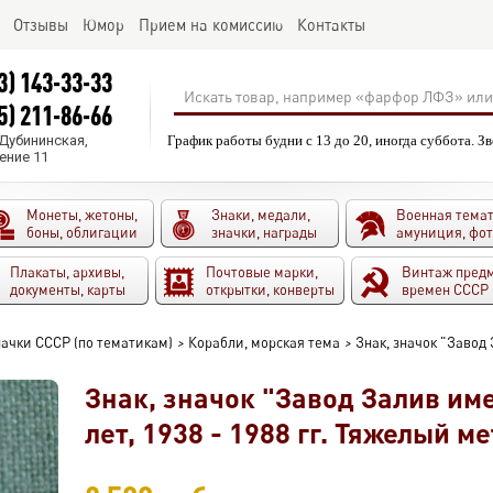
Отзывы
Юмор
Прием на комиссию
Контакты
3) 143-33-33
5) 211-86-66
.Дубининская,
График работы будни с 13 до 20, иногда суббота. З
ение 11
Монеты, жетоны,
Знаки, медали,
Военная темат
боны, облигации
значки, награды
амуниция, фо
Плакаты, архивы,
Почтовые марки,
Винтаж пред
документы, карты
открытки, конверты
времен СССР
ачки СССР (по тематикам)
>
Корабли, морская тема
>
Знак, значок "Завод 
Знак, значок "Завод Залив име
лет, 1938 - 1988 гг. Тяжелый ме