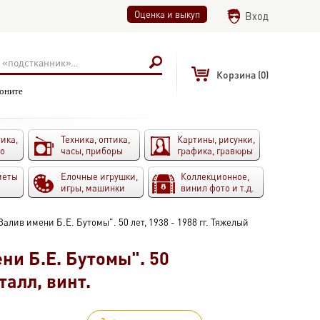
Оценка и выкуп
Вход
Корзина
(0)
воните
ика,
Техника, оптика,
Картины, рисунки,
то
часы, приборы
графика, гравюры
меты
Елочные игрушки,
Коллекционное,
игры, машинки
винил фото и т.д.
Залив имени Б.Е. Бутомы". 50 лет, 1938 - 1988 гг. Тяжелый
ни Б.Е. Бутомы". 50
талл, винт.