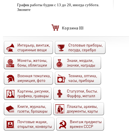
График работы будни с 13 до 20, иногда суббота.
Звоните
Корзина
(0)
Интерьер, винтаж,
Столовые приборы,
старинные вещи
посуда, серебро
Монеты, жетоны,
Знаки, медали,
боны, облигации
значки, награды
Военная тематика,
Техника, оптика,
амуниция, фото
часы, приборы
Картины, рисунки,
Статуэтки, бюсты.
графика, гравюры
Фарфор, металл
Книги, журналы,
Плакаты, архивы,
газеты, брошюры
документы, карты
Почтовые марки,
Винтаж предметы
открытки, конверты
времен СССР