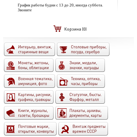
График работы будни с 13 до 20, иногда суббота.
Звоните
Корзина
(0)
Интерьер, винтаж,
Столовые приборы,
старинные вещи
посуда, серебро
Монеты, жетоны,
Знаки, медали,
боны, облигации
значки, награды
Военная тематика,
Техника, оптика,
амуниция, фото
часы, приборы
Картины, рисунки,
Статуэтки, бюсты.
графика, гравюры
Фарфор, металл
Книги, журналы,
Плакаты, архивы,
газеты, брошюры
документы, карты
Почтовые марки,
Винтаж предметы
открытки, конверты
времен СССР