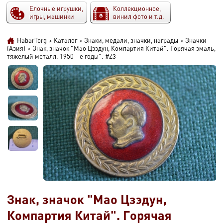
Елочные игрушки,
Коллекционное,
игры, машинки
винил фото и т.д.
HabarTorg
>
Каталог
>
Знаки, медали, значки, награды
>
Значки
(Азия)
>
Знак, значок "Мао Цзэдун, Компартия Китай". Горячая эмаль,
тяжелый металл. 1950 - е годы". #Z3
Знак, значок "Мао Цзэдун,
Компартия Китай". Горячая