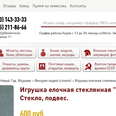
Отзывы
Юмор
Прием на комиссию
Контакты
3) 143-33-33
5) 211-86-66
.Дубининская,
График работы будни с 13 до 20, иногда суббота. З
ение 11
Монеты, жетоны,
Знаки, медали,
Военная темат
боны, облигации
значки, награды
амуниция, фо
Плакаты, архивы,
Почтовые марки,
Винтаж пред
документы, карты
открытки, конверты
времен СССР
Новый Год. Игрушки
>
Фигурки людей (стекло)
>
Игрушка елочная стеклянна
Игрушка елочная стеклянная "
Стекло, подвес.
600 руб.