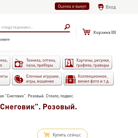
Оценка и выкуп
Вход
Корзина
(0)
воните
ика,
Техника, оптика,
Картины, рисунки,
то
часы, приборы
графика, гравюры
меты
Елочные игрушки,
Коллекционное,
игры, машинки
винил фото и т.д.
я "Снеговик". Розовый. Стекло, подвес.
Снеговик". Розовый.
Купить сейчас