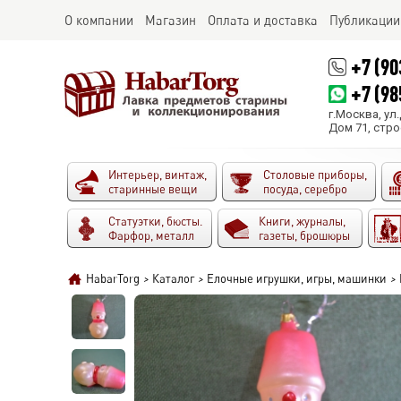
О компании
Магазин
Оплата и доставка
Публикации
+7 (90
+7 (98
г.Москва, ул
Дом 71, стро
Интерьер, винтаж,
Столовые приборы,
старинные вещи
посуда, серебро
Статуэтки, бюсты.
Книги, журналы,
Фарфор, металл
газеты, брошюры
HabarTorg
>
Каталог
>
Елочные игрушки, игры, машинки
>