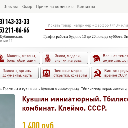
Отзывы
Юмор
Прием на комиссию
Контакты
3) 143-33-33
5) 211-86-66
.Дубининская,
График работы будни с 13 до 20, иногда суббота. З
ение 11
Монеты, жетоны,
Знаки, медали,
Военная темат
боны, облигации
значки, награды
амуниция, фо
Плакаты, архивы,
Почтовые марки,
Винтаж пред
документы, карты
открытки, конверты
времен СССР
>
Графины и кувшины
>
Кувшин миниатюрный. Тбилисский керамический 
Кувшин миниатюрный. Тбилис
комбинат. Клеймо. СССР.
1 400 руб.