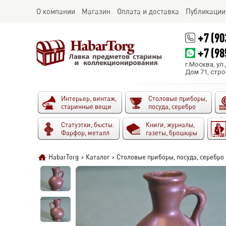
О компании
Магазин
Оплата и доставка
Публикации
+7 (90
+7 (98
г.Москва, ул
Дом 71, стро
Интерьер, винтаж,
Столовые приборы,
старинные вещи
посуда, серебро
Статуэтки, бюсты.
Книги, журналы,
Фарфор, металл
газеты, брошюры
HabarTorg
>
Каталог
>
Столовые приборы, посуда, серебро