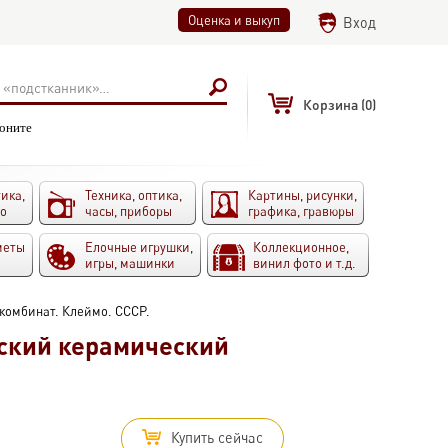
Оценка и выкуп
Вход
Корзина
(0)
воните
ика,
Техника, оптика,
Картины, рисунки,
то
часы, приборы
графика, гравюры
меты
Елочные игрушки,
Коллекционное,
игры, машинки
винил фото и т.д.
комбинат. Клеймо. СССР.
ский керамический
Купить сейчас