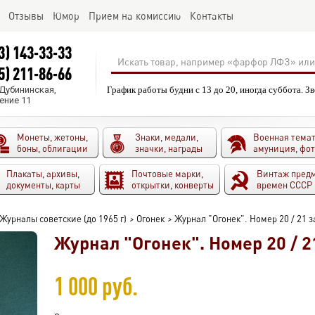
Отзывы
Юмор
Прием на комиссию
Контакты
3) 143-33-33
5) 211-86-66
.Дубининская,
График работы будни с 13 до 20, иногда суббота. З
ение 11
Монеты, жетоны,
Знаки, медали,
Военная темат
боны, облигации
значки, награды
амуниция, фо
Плакаты, архивы,
Почтовые марки,
Винтаж пред
документы, карты
открытки, конверты
времен СССР
Журналы советские (до 1965 г)
>
Огонек
>
Журнал "Огонек". Номер 20 / 21 з
Журнал "Огонек". Номер 20 / 21
1 000 руб.