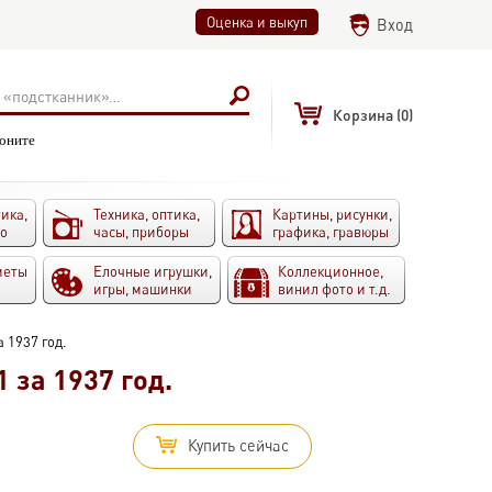
Оценка и выкуп
Вход
Корзина
(0)
воните
ика,
Техника, оптика,
Картины, рисунки,
то
часы, приборы
графика, гравюры
меты
Елочные игрушки,
Коллекционное,
игры, машинки
винил фото и т.д.
а 1937 год.
 за 1937 год.
Купить сейчас