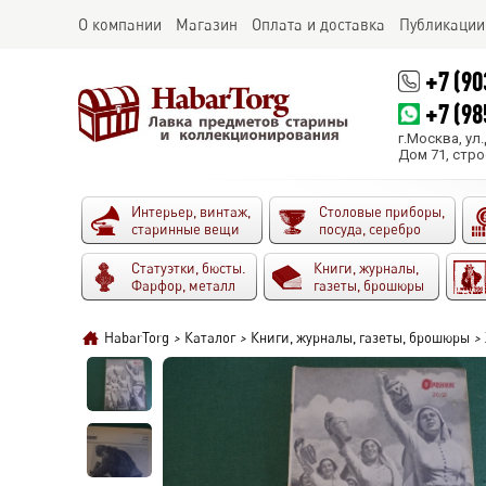
О компании
Магазин
Оплата и доставка
Публикации
+7 (90
+7 (98
г.Москва, ул
Дом 71, стро
Интерьер, винтаж,
Столовые приборы,
старинные вещи
посуда, серебро
Статуэтки, бюсты.
Книги, журналы,
Фарфор, металл
газеты, брошюры
HabarTorg
>
Каталог
>
Книги, журналы, газеты, брошюры
>