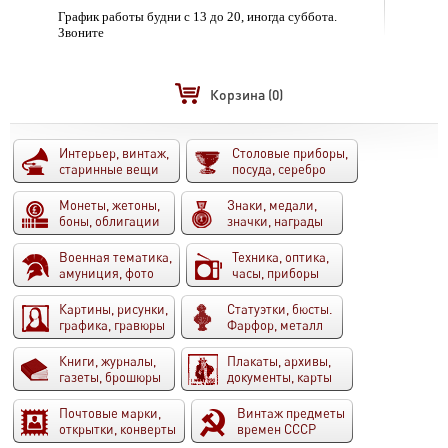
График работы будни с 13 до 20, иногда суббота.
Звоните
Корзина
(0)
Интерьер, винтаж,
Столовые приборы,
старинные вещи
посуда, серебро
Монеты, жетоны,
Знаки, медали,
боны, облигации
значки, награды
Военная тематика,
Техника, оптика,
амуниция, фото
часы, приборы
Картины, рисунки,
Статуэтки, бюсты.
графика, гравюры
Фарфор, металл
Книги, журналы,
Плакаты, архивы,
газеты, брошюры
документы, карты
Почтовые марки,
Винтаж предметы
открытки, конверты
времен СССР