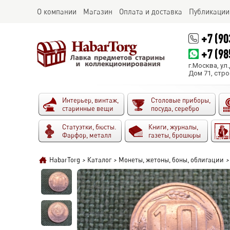
О компании
Магазин
Оплата и доставка
Публикации
+7 (90
+7 (98
г.Москва, ул
Дом 71, стро
Интерьер, винтаж,
Столовые приборы,
старинные вещи
посуда, серебро
Статуэтки, бюсты.
Книги, журналы,
Фарфор, металл
газеты, брошюры
HabarTorg
>
Каталог
>
Монеты, жетоны, боны, облигации
>