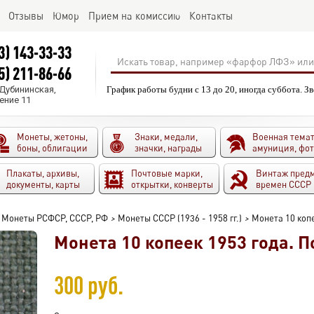
Отзывы
Юмор
Прием на комиссию
Контакты
3) 143-33-33
5) 211-86-66
.Дубининская,
График работы будни с 13 до 20, иногда суббота. З
ение 11
Монеты, жетоны,
Знаки, медали,
Военная темат
боны, облигации
значки, награды
амуниция, фо
Плакаты, архивы,
Почтовые марки,
Винтаж пред
документы, карты
открытки, конверты
времен СССР
Монеты РСФСР, СССР, РФ
>
Монеты СССР (1936 - 1958 гг.)
>
Монета 10 копе
Монета 10 копеек 1953 года. П
300 руб.