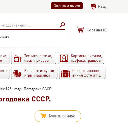
Оценка и выкуп
Вход
Корзина
(0)
воните
ика,
Техника, оптика,
Картины, рисунки,
то
часы, приборы
графика, гравюры
меты
Елочные игрушки,
Коллекционное,
игры, машинки
винил фото и т.д.
ек 1953 года. Погодовка СССР.
огодовка СССР.
Купить сейчас