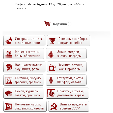
График работы будни с 13 до 20, иногда суббота.
Звоните
Корзина
(0)
Интерьер, винтаж,
Столовые приборы,
старинные вещи
посуда, серебро
Монеты, жетоны,
Знаки, медали,
боны, облигации
значки, награды
Военная тематика,
Техника, оптика,
амуниция, фото
часы, приборы
Картины, рисунки,
Статуэтки, бюсты.
графика, гравюры
Фарфор, металл
Книги, журналы,
Плакаты, архивы,
газеты, брошюры
документы, карты
Почтовые марки,
Винтаж предметы
открытки, конверты
времен СССР