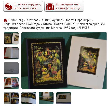
Елочные игрушки,
Коллекционное,
игры, машинки
винил фото и т.д.
HabarTorg
>
Каталог
>
Книги, журналы, газеты, брошюры
>
Издания после 1960 года
>
Книга "Палех, Palekh". Искусство древней
традиции. Советский художник, Москва, 1984 год. (2) #K15