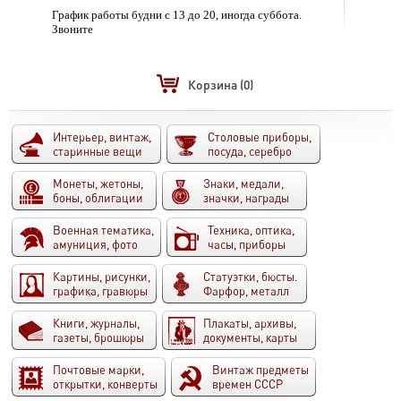
График работы будни с 13 до 20, иногда суббота.
Звоните
Корзина
(0)
Интерьер, винтаж,
Столовые приборы,
старинные вещи
посуда, серебро
Монеты, жетоны,
Знаки, медали,
боны, облигации
значки, награды
Военная тематика,
Техника, оптика,
амуниция, фото
часы, приборы
Картины, рисунки,
Статуэтки, бюсты.
графика, гравюры
Фарфор, металл
Книги, журналы,
Плакаты, архивы,
газеты, брошюры
документы, карты
Почтовые марки,
Винтаж предметы
открытки, конверты
времен СССР