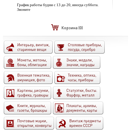
График работы будни с 13 до 20, иногда суббота.
Звоните
Корзина
(0)
Интерьер, винтаж,
Столовые приборы,
старинные вещи
посуда, серебро
Монеты, жетоны,
Знаки, медали,
боны, облигации
значки, награды
Военная тематика,
Техника, оптика,
амуниция, фото
часы, приборы
Картины, рисунки,
Статуэтки, бюсты.
графика, гравюры
Фарфор, металл
Книги, журналы,
Плакаты, архивы,
газеты, брошюры
документы, карты
Почтовые марки,
Винтаж предметы
открытки, конверты
времен СССР