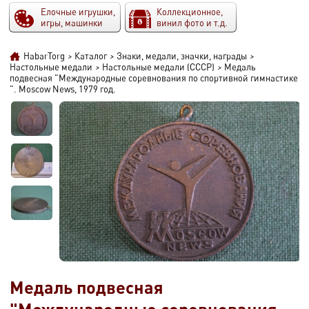
Елочные игрушки,
Коллекционное,
игры, машинки
винил фото и т.д.
HabarTorg
>
Каталог
>
Знаки, медали, значки, награды
>
Настольные медали
>
Настольные медали (СССР)
>
Медаль
подвесная "Международные соревнования по спортивной гимнастике
". Moscow News, 1979 год.
Медаль подвесная
"Международные соревнования