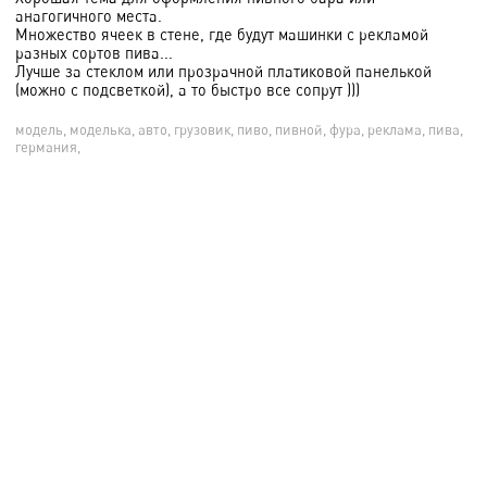
анагогичного места.
Множество ячеек в стене, где будут машинки с рекламой
разных сортов пива...
Лучше за стеклом или прозрачной платиковой панелькой
(можно с подсветкой), а то быстро все сопрут )))
модель, моделька, авто, грузовик, пиво, пивной, фура, реклама, пива,
германия,