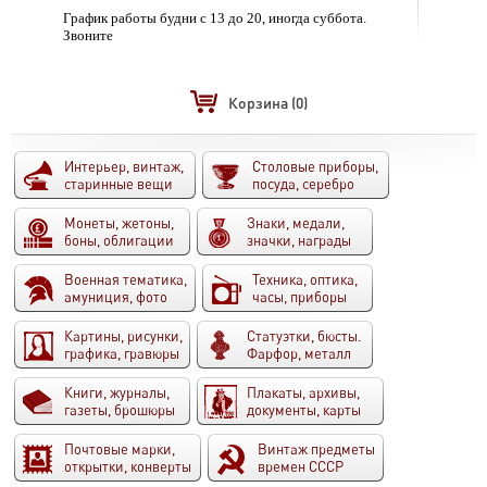
График работы будни с 13 до 20, иногда суббота.
Звоните
Корзина
(0)
Интерьер, винтаж,
Столовые приборы,
старинные вещи
посуда, серебро
Монеты, жетоны,
Знаки, медали,
боны, облигации
значки, награды
Военная тематика,
Техника, оптика,
амуниция, фото
часы, приборы
Картины, рисунки,
Статуэтки, бюсты.
графика, гравюры
Фарфор, металл
Книги, журналы,
Плакаты, архивы,
газеты, брошюры
документы, карты
Почтовые марки,
Винтаж предметы
открытки, конверты
времен СССР