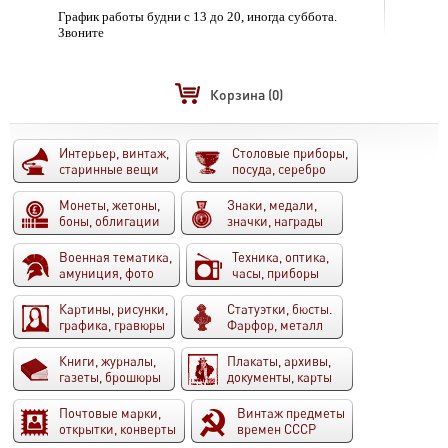
График работы будни с 13 до 20, иногда суббота.
Звоните
Корзина
(0)
Интерьер, винтаж,
Столовые приборы,
старинные вещи
посуда, серебро
Монеты, жетоны,
Знаки, медали,
боны, облигации
значки, награды
Военная тематика,
Техника, оптика,
амуниция, фото
часы, приборы
Картины, рисунки,
Статуэтки, бюсты.
графика, гравюры
Фарфор, металл
Книги, журналы,
Плакаты, архивы,
газеты, брошюры
документы, карты
Почтовые марки,
Винтаж предметы
открытки, конверты
времен СССР