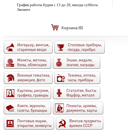
График работы будни с 13 до 20, иногда суббота.
Звоните
Корзина
(0)
Интерьер, винтаж,
Столовые приборы,
старинные вещи
посуда, серебро
Монеты, жетоны,
Знаки, медали,
боны, облигации
значки, награды
Военная тематика,
Техника, оптика,
амуниция, фото
часы, приборы
Картины, рисунки,
Статуэтки, бюсты.
графика, гравюры
Фарфор, металл
Книги, журналы,
Плакаты, архивы,
газеты, брошюры
документы, карты
Почтовые марки,
Винтаж предметы
открытки, конверты
времен СССР