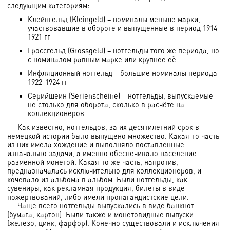
следующим категориям:
Клейнгельд (Kleingeld) – номиналы меньше марки,
участвовавшие в обороте и выпущенные в период 1914-
1921 гг
Гроссгельд (Grossgeld) – нотгельды того же периода, но
с номиналом равным марке или крупнее её.
Инфляционный нотгельд – большие номиналы периода
1922-1924 гг
Серийшеин (Serienscheine) – нотгельды, выпускаемые
не столько для оборота, сколько в расчёте на
коллекционеров
Как известно, нотгельдов, за их десятилетний срок в
немецкой истории было выпущено множество. Какая-то часть
из них имела хождение и выполняло поставленные
изначально задачи, а именно обеспечивало население
разменной монетой. Какая-то же часть, напротив,
предназначалась исключительно для коллекционеров, и
кочевало из альбома в альбом. Были нотгельды, как
сувениры, как рекламная продукция, билеты в виде
пожертвований, либо имели пропагандистские цели.
Чаще всего нотгельды выпускались в виде банкнот
(бумага, картон). Были также и монетовидные выпуски
(железо, цинк, фарфор). Конечно существовали и исключения