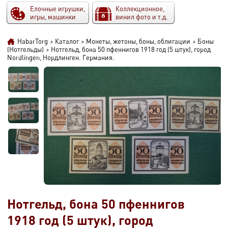
Елочные игрушки,
Коллекционное,
игры, машинки
винил фото и т.д.
HabarTorg
>
Каталог
>
Монеты, жетоны, боны, облигации
>
Боны
(Нотгельды)
>
Нотгельд, бона 50 пфеннигов 1918 год (5 штук), город
Nordlingen, Нордлинген. Германия.
Нотгельд, бона 50 пфеннигов
1918 год (5 штук), город