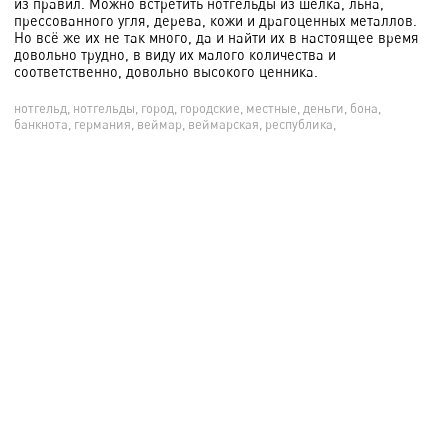
из правил. Можно встретить нотгельды из шёлка, льна,
прессованного угля, дерева, кожи и драгоценных металлов.
Но всё же их не так много, да и найти их в настоящее время
довольно трудно, в виду их малого количества и
соответственно, довольно высокого ценника.
нотгельд, нотгельды, город, городские, местные, деньги, бона,
банкнота, германия, веймар, веймарская, республика,