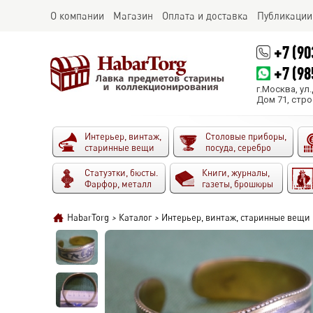
О компании
Магазин
Оплата и доставка
Публикации
+7 (90
+7 (98
г.Москва, ул
Дом 71, стро
Интерьер, винтаж,
Столовые приборы,
старинные вещи
посуда, серебро
Статуэтки, бюсты.
Книги, журналы,
Фарфор, металл
газеты, брошюры
HabarTorg
>
Каталог
>
Интерьер, винтаж, старинные вещи