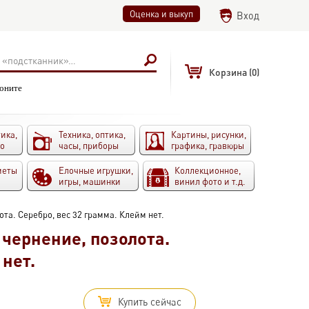
Оценка и выкуп
Вход
Корзина
(0)
воните
ика,
Техника, оптика,
Картины, рисунки,
то
часы, приборы
графика, гравюры
меты
Елочные игрушки,
Коллекционное,
игры, машинки
винил фото и т.д.
та. Серебро, вес 32 грамма. Клейм нет.
 чернение, позолота.
 нет.
Купить сейчас