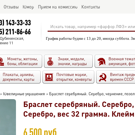
Отзывы
Юмор
Прием на комиссию
Контакты
3) 143-33-33
5) 211-86-66
.Дубининская,
График работы будни с 13 до 20, иногда суббота. З
ение 11
Монеты, жетоны,
Знаки, медали,
Военная темат
боны, облигации
значки, награды
амуниция, фо
Плакаты, архивы,
Почтовые марки,
Винтаж пред
документы, карты
открытки, конверты
времен СССР
>
Ювелирные украшения
>
Браслет серебряный. Серебро, чернение, позоло
Браслет серебряный. Серебро,
Серебро, вес 32 грамма. Клейм
6 500 руб.