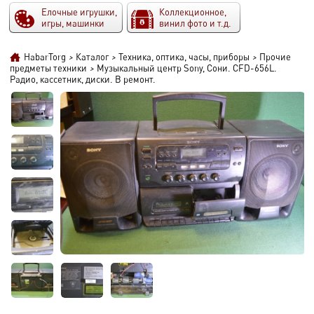
Елочные игрушки,
Коллекционное,
игры, машинки
винил фото и т.д.
HabarTorg
>
Каталог
>
Техника, оптика, часы, приборы
>
Прочие
предметы техники
>
Музыкальный центр Sony, Сони. CFD-656L.
Радио, кассетник, диски. В ремонт.