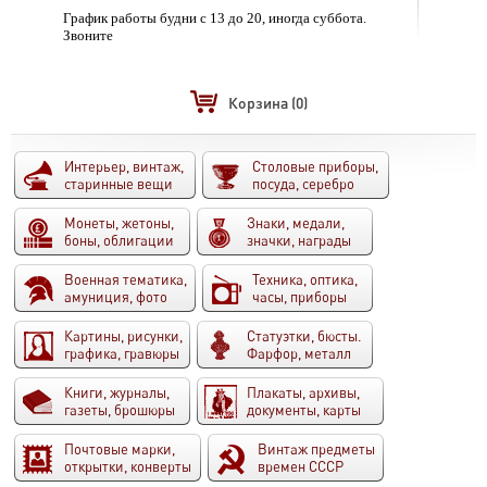
График работы будни с 13 до 20, иногда суббота.
Звоните
Корзина
(0)
Интерьер, винтаж,
Столовые приборы,
старинные вещи
посуда, серебро
Монеты, жетоны,
Знаки, медали,
боны, облигации
значки, награды
Военная тематика,
Техника, оптика,
амуниция, фото
часы, приборы
Картины, рисунки,
Статуэтки, бюсты.
графика, гравюры
Фарфор, металл
Книги, журналы,
Плакаты, архивы,
газеты, брошюры
документы, карты
Почтовые марки,
Винтаж предметы
открытки, конверты
времен СССР