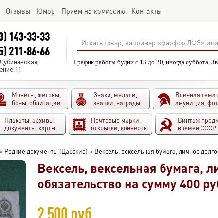
Отзывы
Юмор
Прием на комиссию
Контакты
3) 143-33-33
5) 211-86-66
.Дубининская,
График работы будни с 13 до 20, иногда суббота. З
ение 11
Монеты, жетоны,
Знаки, медали,
Военная темат
боны, облигации
значки, награды
амуниция, фо
Плакаты, архивы,
Почтовые марки,
Винтаж пред
документы, карты
открытки, конверты
времен СССР
>
Редкие документы (Царские)
>
Вексель, вексельная бумага, личное долго
Вексель, вексельная бумага, л
обязательство на сумму 400 ру
2 500 руб.