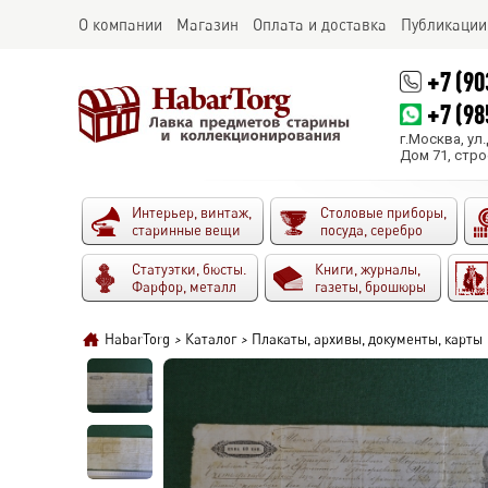
О компании
Магазин
Оплата и доставка
Публикации
+7 (90
+7 (98
г.Москва, ул
Дом 71, стро
Интерьер, винтаж,
Столовые приборы,
старинные вещи
посуда, серебро
Статуэтки, бюсты.
Книги, журналы,
Фарфор, металл
газеты, брошюры
HabarTorg
>
Каталог
>
Плакаты, архивы, документы, карты