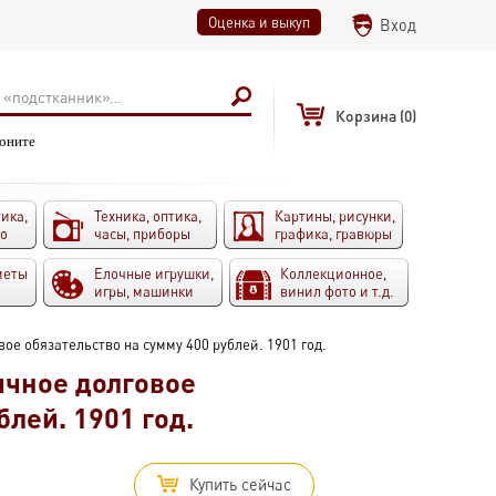
Оценка и выкуп
Вход
Корзина
(0)
воните
ика,
Техника, оптика,
Картины, рисунки,
то
часы, приборы
графика, гравюры
меты
Елочные игрушки,
Коллекционное,
игры, машинки
винил фото и т.д.
вое обязательство на сумму 400 рублей. 1901 год.
ичное долговое
блей. 1901 год.
Купить сейчас