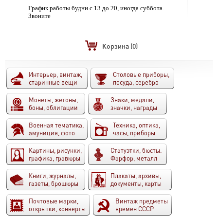
График работы будни с 13 до 20, иногда суббота.
Звоните
Корзина
(0)
Интерьер, винтаж,
Столовые приборы,
старинные вещи
посуда, серебро
Монеты, жетоны,
Знаки, медали,
боны, облигации
значки, награды
Военная тематика,
Техника, оптика,
амуниция, фото
часы, приборы
Картины, рисунки,
Статуэтки, бюсты.
графика, гравюры
Фарфор, металл
Книги, журналы,
Плакаты, архивы,
газеты, брошюры
документы, карты
Почтовые марки,
Винтаж предметы
открытки, конверты
времен СССР