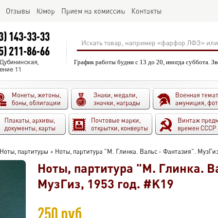
Отзывы
Юмор
Прием на комиссию
Контакты
3) 143-33-33
5) 211-86-66
.Дубининская,
График работы будни с 13 до 20, иногда суббота. З
ение 11
Монеты, жетоны,
Знаки, медали,
Военная темат
боны, облигации
значки, награды
амуниция, фо
Плакаты, архивы,
Почтовые марки,
Винтаж пред
документы, карты
открытки, конверты
времен СССР
Ноты, партитуры
>
Ноты, партитура "М. Глинка. Вальс - Фантазия". МузГиз
Ноты, партитура "М. Глинка. В
МузГиз, 1953 год. #K19
250 руб.