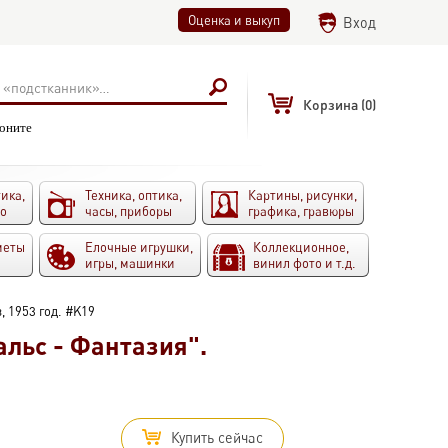
Оценка и выкуп
Вход
Корзина
(0)
воните
ика,
Техника, оптика,
Картины, рисунки,
то
часы, приборы
графика, гравюры
меты
Елочные игрушки,
Коллекционное,
игры, машинки
винил фото и т.д.
, 1953 год. #K19
альс - Фантазия".
Купить сейчас