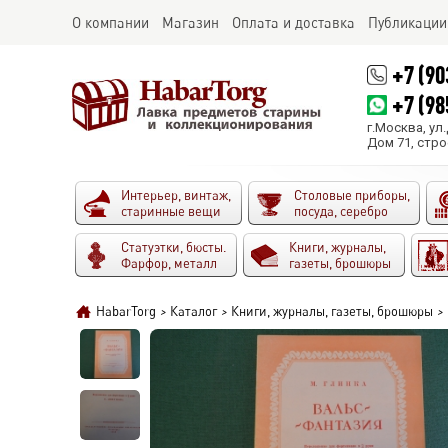
О компании
Магазин
Оплата и доставка
Публикации
+7 (90
+7 (98
г.Москва, ул
Дом 71, стро
Интерьер, винтаж,
Столовые приборы,
старинные вещи
посуда, серебро
Статуэтки, бюсты.
Книги, журналы,
Фарфор, металл
газеты, брошюры
HabarTorg
>
Каталог
>
Книги, журналы, газеты, брошюры
>