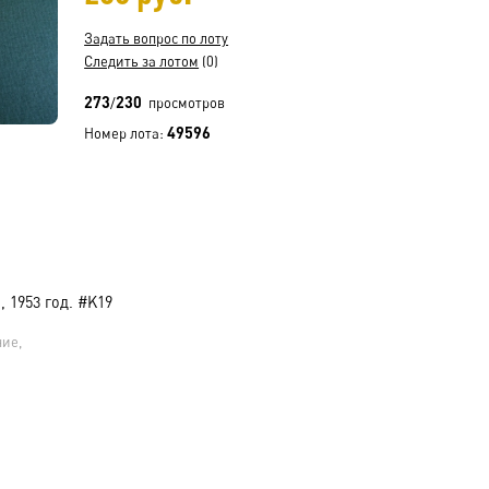
Задать вопрос по лоту
Следить за лотом
(0)
273
230
/
просмотров
49596
Номер лота:
 1953 год. #K19
ние,