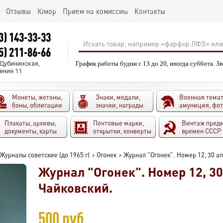
Отзывы
Юмор
Прием на комиссию
Контакты
3) 143-33-33
5) 211-86-66
.Дубининская,
График работы будни с 13 до 20, иногда суббота. З
ение 11
Монеты, жетоны,
Знаки, медали,
Военная темат
боны, облигации
значки, награды
амуниция, фо
Плакаты, архивы,
Почтовые марки,
Винтаж пред
документы, карты
открытки, конверты
времен СССР
Журналы советские (до 1965 г)
>
Огонек
>
Журнал "Огонек". Номер 12, 30 а
Журнал "Огонек". Номер 12, 30
Чайковский.
500 руб.