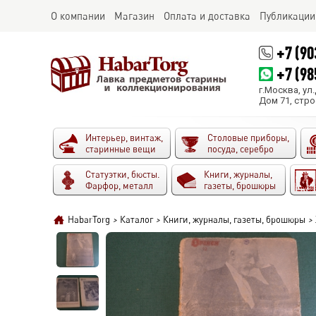
О компании
Магазин
Оплата и доставка
Публикации
+7 (90
+7 (98
г.Москва, ул
Дом 71, стро
Интерьер, винтаж,
Столовые приборы,
старинные вещи
посуда, серебро
Статуэтки, бюсты.
Книги, журналы,
Фарфор, металл
газеты, брошюры
HabarTorg
>
Каталог
>
Книги, журналы, газеты, брошюры
>