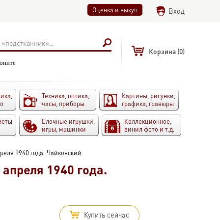
Оценка и выкуп
Вход
Корзина
(0)
воните
ика,
Техника, оптика,
Картины, рисунки,
то
часы, приборы
графика, гравюры
меты
Елочные игрушки,
Коллекционное,
игры, машинки
винил фото и т.д.
преля 1940 года. Чайковский.
 апреля 1940 года.
Купить сейчас