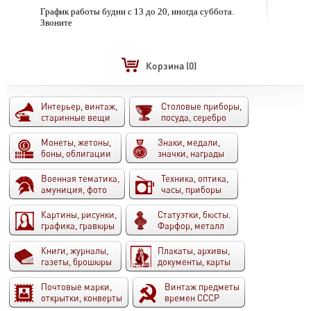
График работы будни с 13 до 20, иногда суббота.
Звоните
Корзина
(0)
Интерьер, винтаж,
Столовые приборы,
старинные вещи
посуда, серебро
Монеты, жетоны,
Знаки, медали,
боны, облигации
значки, награды
Военная тематика,
Техника, оптика,
амуниция, фото
часы, приборы
Картины, рисунки,
Статуэтки, бюсты.
графика, гравюры
Фарфор, металл
Книги, журналы,
Плакаты, архивы,
газеты, брошюры
документы, карты
Почтовые марки,
Винтаж предметы
открытки, конверты
времен СССР