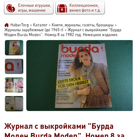
Елочные игрушки,
Коллекционное,
игры, машинки
винил фото и т.д.
HabarTorg
>
Каталог
>
Книги, журналы, газеты, брошюры
>
Журналы зарубежные (до 1965 г)
>
Журнал с выкройками "Бурда
Моден Burda Moden". Номер 8 за 1982 год. Немецкое издание.
Журнал с выкройками "Бурда
Моден Burda Moden". Номер 8 за