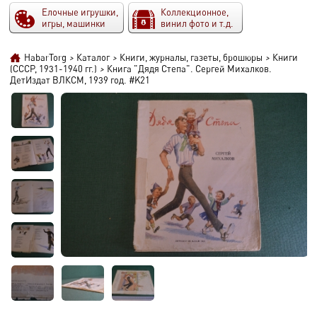
Елочные игрушки,
Коллекционное,
игры, машинки
винил фото и т.д.
HabarTorg
>
Каталог
>
Книги, журналы, газеты, брошюры
>
Книги
(СССР, 1931-1940 гг.)
>
Книга "Дядя Степа". Сергей Михалков.
ДетИздат ВЛКСМ, 1939 год. #K21