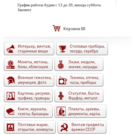
График работы будни с 13 до 20, иногда суббота.
Звоните
Корзина
(0)
Интерьер, винтаж,
Столовые приборы,
старинные вещи
посуда, серебро
Монеты, жетоны,
Знаки, медали,
боны, облигации
значки, награды
Военная тематика,
Техника, оптика,
амуниция, фото
часы, приборы
Картины, рисунки,
Статуэтки, бюсты.
графика, гравюры
Фарфор, металл
Книги, журналы,
Плакаты, архивы,
газеты, брошюры
документы, карты
Почтовые марки,
Винтаж предметы
открытки, конверты
времен СССР