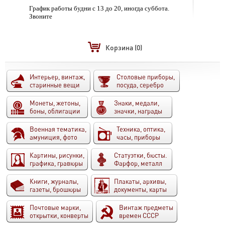
График работы будни с 13 до 20, иногда суббота.
Звоните
Корзина
(0)
Интерьер, винтаж,
Столовые приборы,
старинные вещи
посуда, серебро
Монеты, жетоны,
Знаки, медали,
боны, облигации
значки, награды
Военная тематика,
Техника, оптика,
амуниция, фото
часы, приборы
Картины, рисунки,
Статуэтки, бюсты.
графика, гравюры
Фарфор, металл
Книги, журналы,
Плакаты, архивы,
газеты, брошюры
документы, карты
Почтовые марки,
Винтаж предметы
открытки, конверты
времен СССР