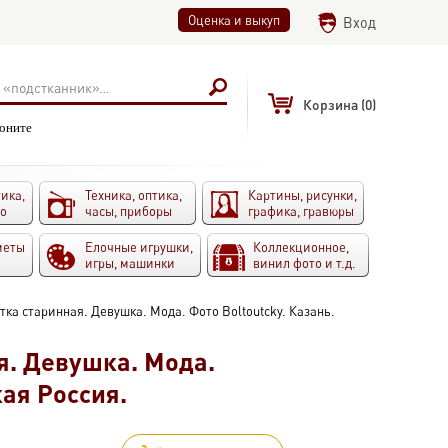
Оценка и выкуп
Вход
Корзина
(0)
воните
ика,
Техника, оптика,
Картины, рисунки,
то
часы, приборы
графика, гравюры
меты
Елочные игрушки,
Коллекционное,
игры, машинки
винил фото и т.д.
ка старинная. Девушка. Мода. Фото Boltoutcky. Казань.
я. Девушка. Мода.
кая Россия.