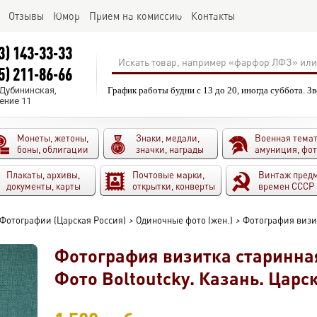
Отзывы
Юмор
Прием на комиссию
Контакты
3) 143-33-33
5) 211-86-66
.Дубининская,
График работы будни с 13 до 20, иногда суббота. З
ение 11
Монеты, жетоны,
Знаки, медали,
Военная темат
боны, облигации
значки, награды
амуниция, фо
Плакаты, архивы,
Почтовые марки,
Винтаж пред
документы, карты
открытки, конверты
времен СССР
Фотографии (Царская Россия)
>
Одиночные фото (жен.)
>
Фотография визит
Фотография визитка старинна
Фото Boltoutcky. Казань. Царс