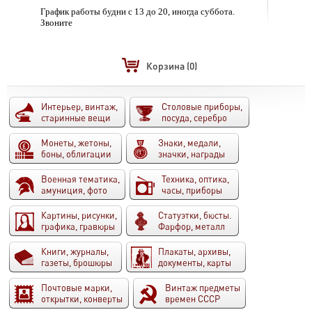
График работы будни с 13 до 20, иногда суббота.
Звоните
Корзина
(0)
Интерьер, винтаж,
Столовые приборы,
старинные вещи
посуда, серебро
Монеты, жетоны,
Знаки, медали,
боны, облигации
значки, награды
Военная тематика,
Техника, оптика,
амуниция, фото
часы, приборы
Картины, рисунки,
Статуэтки, бюсты.
графика, гравюры
Фарфор, металл
Книги, журналы,
Плакаты, архивы,
газеты, брошюры
документы, карты
Почтовые марки,
Винтаж предметы
открытки, конверты
времен СССР