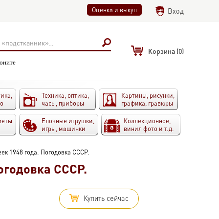
Оценка и выкуп
Вход
Корзина
(0)
воните
ика,
Техника, оптика,
Картины, рисунки,
то
часы, приборы
графика, гравюры
меты
Елочные игрушки,
Коллекционное,
игры, машинки
винил фото и т.д.
ек 1948 года. Погодовка СССР.
огодовка СССР.
Купить сейчас