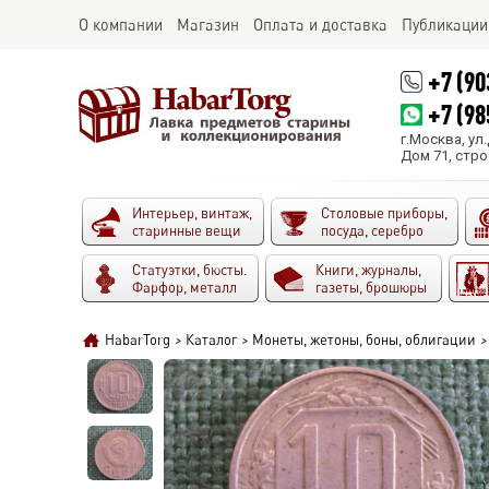
О компании
Магазин
Оплата и доставка
Публикации
+7 (90
+7 (98
г.Москва, ул
Дом 71, стро
Интерьер, винтаж,
Столовые приборы,
старинные вещи
посуда, серебро
Статуэтки, бюсты.
Книги, журналы,
Фарфор, металл
газеты, брошюры
HabarTorg
>
Каталог
>
Монеты, жетоны, боны, облигации
>