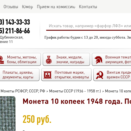
Отзывы
Юмор
Прием на комиссию
Контакты
3) 143-33-33
5) 211-86-66
.Дубининская,
График работы будни с 13 до 20, иногда суббота. З
ение 11
Монеты, жетоны,
Знаки, медали,
Военная темат
боны, облигации
значки, награды
амуниция, фо
Плакаты, архивы,
Почтовые марки,
Винтаж пред
документы, карты
открытки, конверты
времен СССР
Монеты РСФСР, СССР, РФ
>
Монеты СССР (1936 - 1958 гг.)
>
Монета 10 копе
Монета 10 копеек 1948 года. П
250 руб.