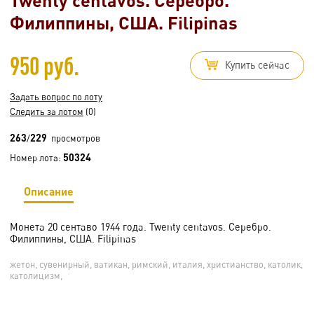
Филиппины, США. Filipinas
950 руб.
Купить сейчас
Задать вопрос по лоту
Следить за лотом
(0)
263
229
/
просмотров
50324
Номер лота:
Описание
Монета 20 сентаво 1944 года. Twenty centavos. Серебро.
Филиппины, США. Filipinas
жетон, сувенирный, ватикан, римский, италия, христианство, католик,
католицизм,