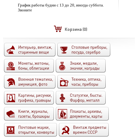
График работы будни с 13 до 20, иногда суббота.
Звоните
Корзина
(0)
Интерьер, винтаж,
Столовые приборы,
старинные вещи
посуда, серебро
Монеты, жетоны,
Знаки, медали,
боны, облигации
значки, награды
Военная тематика,
Техника, оптика,
амуниция, фото
часы, приборы
Картины, рисунки,
Статуэтки, бюсты.
графика, гравюры
Фарфор, металл
Книги, журналы,
Плакаты, архивы,
газеты, брошюры
документы, карты
Почтовые марки,
Винтаж предметы
открытки, конверты
времен СССР