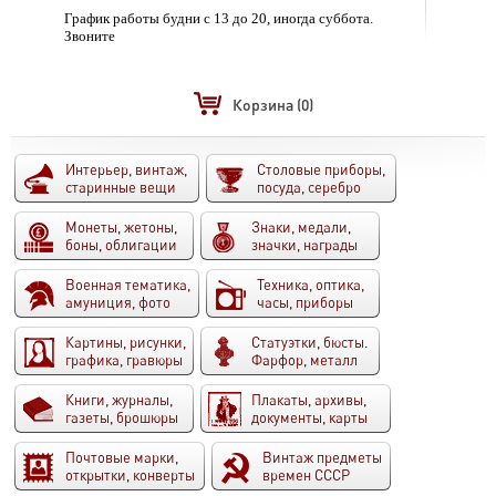
График работы будни с 13 до 20, иногда суббота.
Звоните
Корзина
(0)
Интерьер, винтаж,
Столовые приборы,
старинные вещи
посуда, серебро
Монеты, жетоны,
Знаки, медали,
боны, облигации
значки, награды
Военная тематика,
Техника, оптика,
амуниция, фото
часы, приборы
Картины, рисунки,
Статуэтки, бюсты.
графика, гравюры
Фарфор, металл
Книги, журналы,
Плакаты, архивы,
газеты, брошюры
документы, карты
Почтовые марки,
Винтаж предметы
открытки, конверты
времен СССР