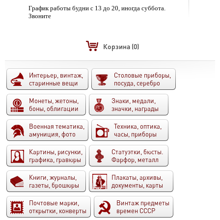
График работы будни с 13 до 20, иногда суббота.
Звоните
Корзина
(0)
Интерьер, винтаж,
Столовые приборы,
старинные вещи
посуда, серебро
Монеты, жетоны,
Знаки, медали,
боны, облигации
значки, награды
Военная тематика,
Техника, оптика,
амуниция, фото
часы, приборы
Картины, рисунки,
Статуэтки, бюсты.
графика, гравюры
Фарфор, металл
Книги, журналы,
Плакаты, архивы,
газеты, брошюры
документы, карты
Почтовые марки,
Винтаж предметы
открытки, конверты
времен СССР