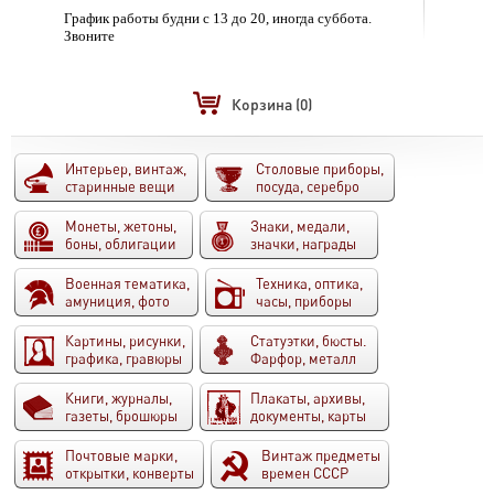
График работы будни с 13 до 20, иногда суббота.
Звоните
Корзина
(0)
Интерьер, винтаж,
Столовые приборы,
старинные вещи
посуда, серебро
Монеты, жетоны,
Знаки, медали,
боны, облигации
значки, награды
Военная тематика,
Техника, оптика,
амуниция, фото
часы, приборы
Картины, рисунки,
Статуэтки, бюсты.
графика, гравюры
Фарфор, металл
Книги, журналы,
Плакаты, архивы,
газеты, брошюры
документы, карты
Почтовые марки,
Винтаж предметы
открытки, конверты
времен СССР