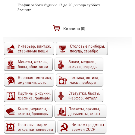
График работы будни с 13 до 20, иногда суббота.
Звоните
Корзина
(0)
Интерьер, винтаж,
Столовые приборы,
старинные вещи
посуда, серебро
Монеты, жетоны,
Знаки, медали,
боны, облигации
значки, награды
Военная тематика,
Техника, оптика,
амуниция, фото
часы, приборы
Картины, рисунки,
Статуэтки, бюсты.
графика, гравюры
Фарфор, металл
Книги, журналы,
Плакаты, архивы,
газеты, брошюры
документы, карты
Почтовые марки,
Винтаж предметы
открытки, конверты
времен СССР