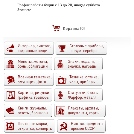
График работы будни с 13 до 20, иногда суббота.
Звоните
Корзина
(0)
Интерьер, винтаж,
Столовые приборы,
старинные вещи
посуда, серебро
Монеты, жетоны,
Знаки, медали,
боны, облигации
значки, награды
Военная тематика,
Техника, оптика,
амуниция, фото
часы, приборы
Картины, рисунки,
Статуэтки, бюсты.
графика, гравюры
Фарфор, металл
Книги, журналы,
Плакаты, архивы,
газеты, брошюры
документы, карты
Почтовые марки,
Винтаж предметы
открытки, конверты
времен СССР