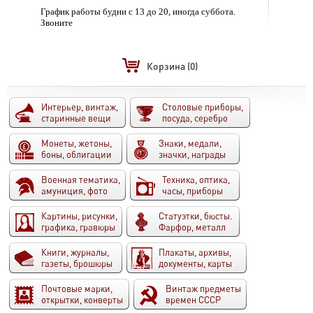
График работы будни с 13 до 20, иногда суббота.
Звоните
Корзина
(0)
Интерьер, винтаж,
Столовые приборы,
старинные вещи
посуда, серебро
Монеты, жетоны,
Знаки, медали,
боны, облигации
значки, награды
Военная тематика,
Техника, оптика,
амуниция, фото
часы, приборы
Картины, рисунки,
Статуэтки, бюсты.
графика, гравюры
Фарфор, металл
Книги, журналы,
Плакаты, архивы,
газеты, брошюры
документы, карты
Почтовые марки,
Винтаж предметы
открытки, конверты
времен СССР