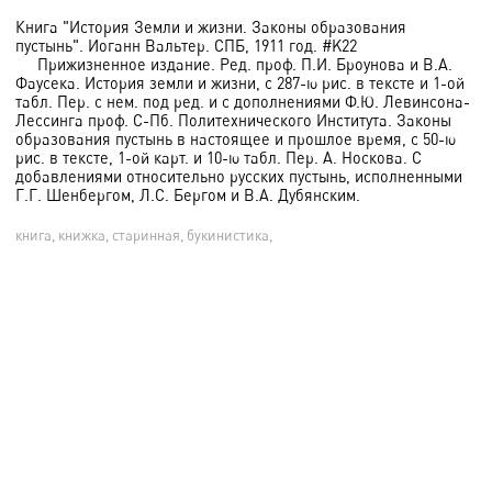
Книга "История Земли и жизни. Законы образования
пустынь". Иоганн Вальтер. СПБ, 1911 год. #K22
Прижизненное издание. Ред. проф. П.И. Броунова и В.А.
Фаусека. История земли и жизни, с 287-ю рис. в тексте и 1-ой
табл. Пер. с нем. под ред. и с дополнениями Ф.Ю. Левинсона-
Лессинга проф. С-Пб. Политехнического Института. Законы
образования пустынь в настоящее и прошлое время, с 50-ю
рис. в тексте, 1-ой карт. и 10-ю табл. Пер. А. Носкова. С
добавлениями относительно русских пустынь, исполненными
Г.Г. Шенбергом, Л.С. Бергом и В.А. Дубянским.
книга, книжка, старинная, букинистика,