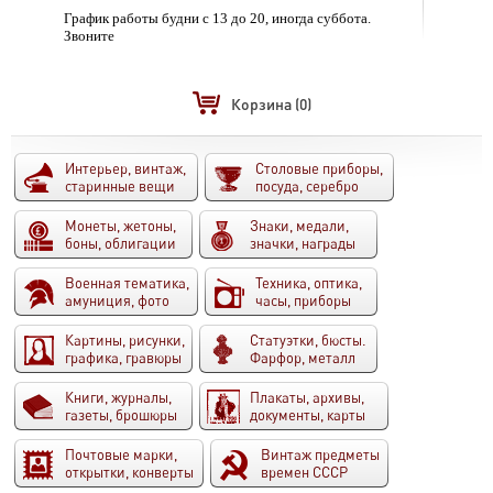
График работы будни с 13 до 20, иногда суббота.
Звоните
Корзина
(0)
Интерьер, винтаж,
Столовые приборы,
старинные вещи
посуда, серебро
Монеты, жетоны,
Знаки, медали,
боны, облигации
значки, награды
Военная тематика,
Техника, оптика,
амуниция, фото
часы, приборы
Картины, рисунки,
Статуэтки, бюсты.
графика, гравюры
Фарфор, металл
Книги, журналы,
Плакаты, архивы,
газеты, брошюры
документы, карты
Почтовые марки,
Винтаж предметы
открытки, конверты
времен СССР