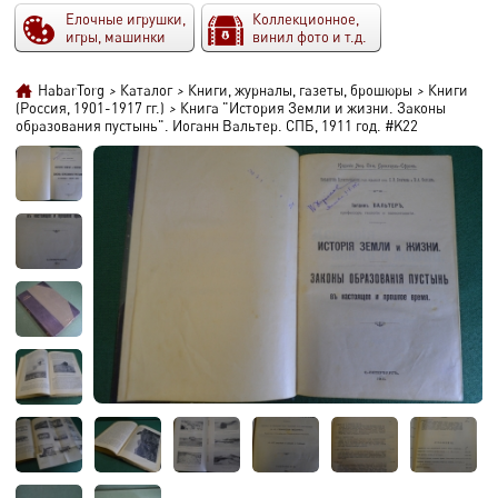
Елочные игрушки,
Коллекционное,
игры, машинки
винил фото и т.д.
HabarTorg
>
Каталог
>
Книги, журналы, газеты, брошюры
>
Книги
(Россия, 1901-1917 гг.)
>
Книга "История Земли и жизни. Законы
образования пустынь". Иоганн Вальтер. СПБ, 1911 год. #K22