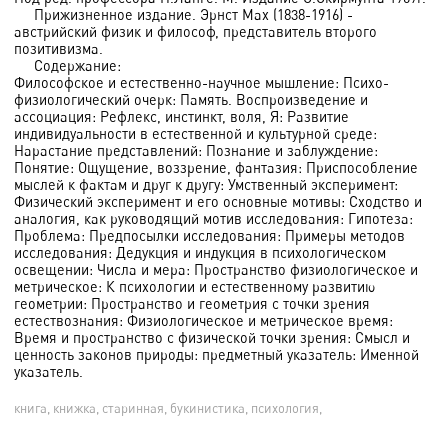
Прижизненное издание. Эрнст Мах (1838-1916) -
австрийский физик и философ, представитель второго
позитивизма.
Содержание:
Философское и естественно-научное мышление: Психо-
физиологический очерк: Память. Воспроизведение и
ассоциация: Рефлекс, инстинкт, воля, Я: Развитие
индивидуальности в естественной и культурной среде:
Нарастание представлений: Познание и заблуждение:
Понятие: Ощущение, воззрение, фантазия: Приспособление
мыслей к фактам и друг к другу: Умственный эксперимент:
Физический эксперимент и его основные мотивы: Сходство и
аналогия, как руководящий мотив исследования: Гипотеза:
Проблема: Предпосылки исследования: Примеры методов
исследования: Дедукция и индукция в психологическом
освещении: Числа и мера: Пространство физиологическое и
метрическое: К психологии и естественному развитию
геометрии: Пространство и геометрия с точки зрения
естествознания: Физиологическое и метрическое время:
Время и пространство с физической точки зрения: Смысл и
ценность законов природы: предметный указатель: Именной
указатель.
книга, книжка, старинная, букинистика, психология,