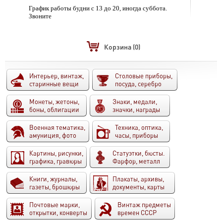
График работы будни с 13 до 20, иногда суббота.
Звоните
Корзина
(0)
Интерьер, винтаж,
Столовые приборы,
старинные вещи
посуда, серебро
Монеты, жетоны,
Знаки, медали,
боны, облигации
значки, награды
Военная тематика,
Техника, оптика,
амуниция, фото
часы, приборы
Картины, рисунки,
Статуэтки, бюсты.
графика, гравюры
Фарфор, металл
Книги, журналы,
Плакаты, архивы,
газеты, брошюры
документы, карты
Почтовые марки,
Винтаж предметы
открытки, конверты
времен СССР