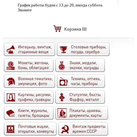
График работы будни с 13 до 20, иногда суббота.
Звоните
Корзина
(0)
Интерьер, винтаж,
Столовые приборы,
старинные вещи
посуда, серебро
Монеты, жетоны,
Знаки, медали,
боны, облигации
значки, награды
Военная тематика,
Техника, оптика,
амуниция, фото
часы, приборы
Картины, рисунки,
Статуэтки, бюсты.
графика, гравюры
Фарфор, металл
Книги, журналы,
Плакаты, архивы,
газеты, брошюры
документы, карты
Почтовые марки,
Винтаж предметы
открытки, конверты
времен СССР