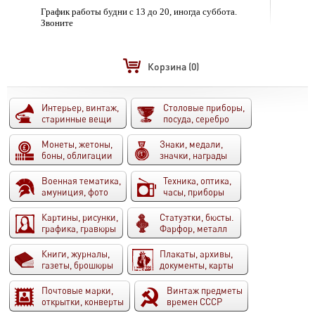
График работы будни с 13 до 20, иногда суббота.
Звоните
Корзина
(0)
Интерьер, винтаж,
Столовые приборы,
старинные вещи
посуда, серебро
Монеты, жетоны,
Знаки, медали,
боны, облигации
значки, награды
Военная тематика,
Техника, оптика,
амуниция, фото
часы, приборы
Картины, рисунки,
Статуэтки, бюсты.
графика, гравюры
Фарфор, металл
Книги, журналы,
Плакаты, архивы,
газеты, брошюры
документы, карты
Почтовые марки,
Винтаж предметы
открытки, конверты
времен СССР