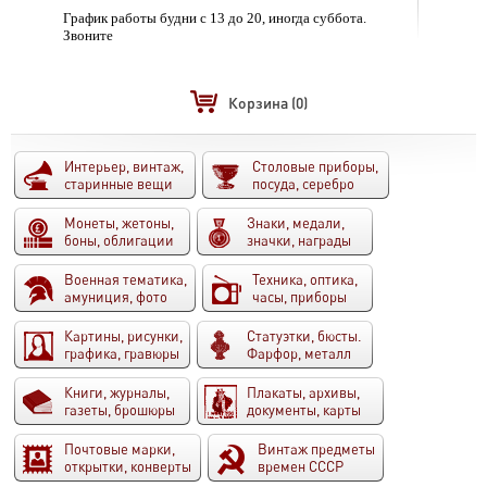
График работы будни с 13 до 20, иногда суббота.
Звоните
Корзина
(0)
Интерьер, винтаж,
Столовые приборы,
старинные вещи
посуда, серебро
Монеты, жетоны,
Знаки, медали,
боны, облигации
значки, награды
Военная тематика,
Техника, оптика,
амуниция, фото
часы, приборы
Картины, рисунки,
Статуэтки, бюсты.
графика, гравюры
Фарфор, металл
Книги, журналы,
Плакаты, архивы,
газеты, брошюры
документы, карты
Почтовые марки,
Винтаж предметы
открытки, конверты
времен СССР