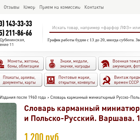
Отзывы
Юмор
Прием на комиссию
Контакты
3) 143-33-33
5) 211-86-66
.Дубининская,
График работы будни с 13 до 20, иногда суббота. З
ение 11
Монеты, жетоны,
Знаки, медали,
Военная темат
боны, облигации
значки, награды
амуниция, фо
Плакаты, архивы,
Почтовые марки,
Винтаж пред
документы, карты
открытки, конверты
времен СССР
Издания после 1960 года
>
Словарь карманный миниатюрный Русско-Польск
Словарь карманный миниатюр
и Польско-Русский. Варшава. 1
1 200 руб.