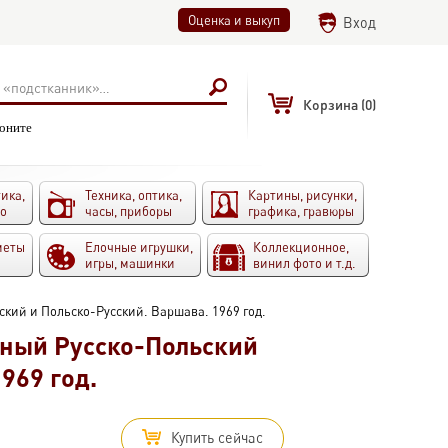
Оценка и выкуп
Вход
Корзина
(0)
воните
ика,
Техника, оптика,
Картины, рисунки,
то
часы, приборы
графика, гравюры
меты
Елочные игрушки,
Коллекционное,
игры, машинки
винил фото и т.д.
ий и Польско-Русский. Варшава. 1969 год.
ный Русско-Польский
969 год.
Купить сейчас