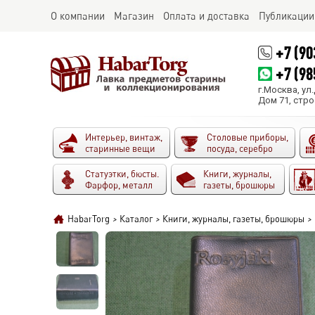
О компании
Магазин
Оплата и доставка
Публикации
+7 (90
+7 (98
г.Москва, ул
Дом 71, стро
Интерьер, винтаж,
Столовые приборы,
старинные вещи
посуда, серебро
Статуэтки, бюсты.
Книги, журналы,
Фарфор, металл
газеты, брошюры
HabarTorg
>
Каталог
>
Книги, журналы, газеты, брошюры
>