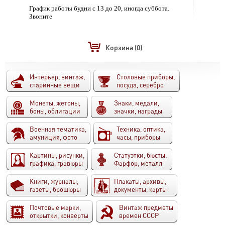
График работы будни с 13 до 20, иногда суббота.
Звоните
Корзина
(0)
Интерьер, винтаж,
Столовые приборы,
старинные вещи
посуда, серебро
Монеты, жетоны,
Знаки, медали,
боны, облигации
значки, награды
Военная тематика,
Техника, оптика,
амуниция, фото
часы, приборы
Картины, рисунки,
Статуэтки, бюсты.
графика, гравюры
Фарфор, металл
Книги, журналы,
Плакаты, архивы,
газеты, брошюры
документы, карты
Почтовые марки,
Винтаж предметы
открытки, конверты
времен СССР