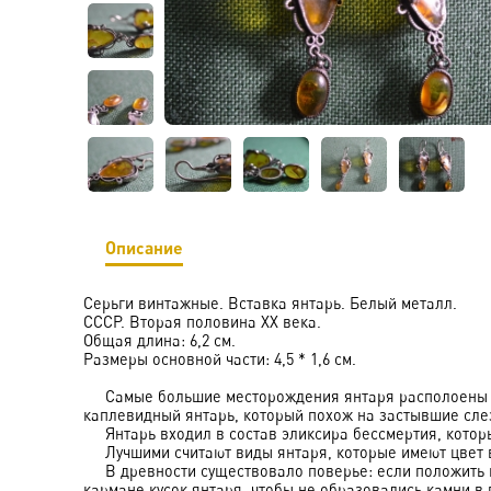
Описание
Серьги винтажные. Вставка янтарь. Белый металл.
СССР. Вторая половина ХХ века.
Общая длина: 6,2 см.
Размеры основной части: 4,5 * 1,6 см.
Самые большие месторождения янтаря располоены на 
каплевидный янтарь, который похож на застывшие сле
Янтарь входил в состав эликсира бессмертия, которы
Лучшими считают виды янтаря, которые имеют цвет в
В древности существовало поверье: если положить кус
кармане кусок янтаря, чтобы не образовались камни в 