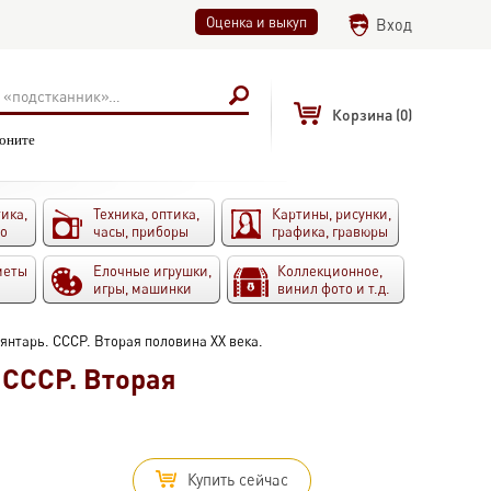
Оценка и выкуп
Вход
Корзина
(0)
воните
ика,
Техника, оптика,
Картины, рисунки,
то
часы, приборы
графика, гравюры
меты
Елочные игрушки,
Коллекционное,
игры, машинки
винил фото и т.д.
янтарь. СССР. Вторая половина ХХ века.
 СССР. Вторая
Купить сейчас