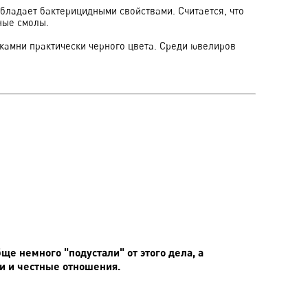
бладает бактерицидными свойствами. Считается, что
ные смолы.
камни практически черного цвета. Среди ювелиров
е немного "подустали" от этого дела, а
ни и честные отношения.