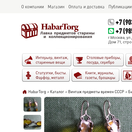
О компании
Магазин
Оплата и доставка
Публикации
+7 (90
+7 (98
г.Москва, ул
Дом 71, стро
Интерьер, винтаж,
Столовые приборы,
старинные вещи
посуда, серебро
Статуэтки, бюсты.
Книги, журналы,
Фарфор, металл
газеты, брошюры
HabarTorg
>
Каталог
>
Винтаж предметы времен СССР
>
Б