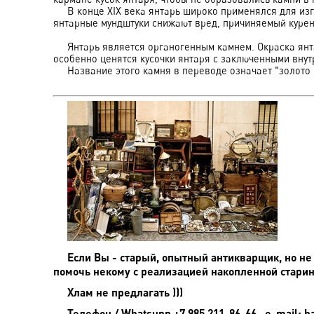
В конце XIX века янтарь широко применялся для изго
янтарные мундштуки снижают вред, причиняемый курен
Янтарь является органогенным камнем. Окраска янтар
особенно ценятся кусочки янтаря с заключенными внут
Название этого камня в переводе означает "золото 
Если Вы - старый, опытный антикварщик, но не
помочь некому с реализацией накопленной старины
Хлам не предлагать )))
Телефон / Whatsupp +7 985 211-86-66 , e-mail: h