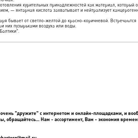
товления курительных принадлежностей как материал, который о
ием, — янтарная кислота захватывает и нейтрализует канцероген
я бывает от светло-желтой до красно-коричневой. Встречаются 
ри них пузырьками воздуха или воды.
Балтики".
 очень "дружите" с интернетом и онлайн-площадками, и вообщ
, обращайтесь... Нам - ассортимент, Вам - экономия време
abartorg@mail.ru