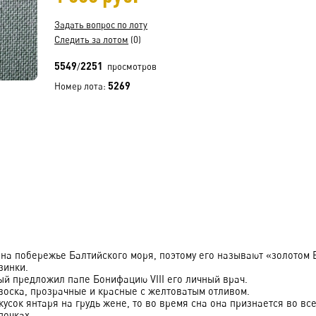
Задать вопрос по лоту
Следить за лотом
(0)
5549
2251
/
просмотров
5269
Номер лота:
побережье Балтийского моря, поэтому его называют «золотом Б
зинки.
й предложил папе Бонифацию VIII его личный врач.
оска, прозрачные и красные с желтоватым отливом.
ок янтаря на грудь жене, то во время сна она признается во все
почках.