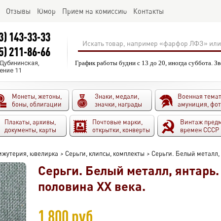
Отзывы
Юмор
Прием на комиссию
Контакты
3) 143-33-33
5) 211-86-66
.Дубининская,
График работы будни с 13 до 20, иногда суббота. З
ение 11
Монеты, жетоны,
Знаки, медали,
Военная темат
боны, облигации
значки, награды
амуниция, фо
Плакаты, архивы,
Почтовые марки,
Винтаж пред
документы, карты
открытки, конверты
времен СССР
ижутерия, ювелирка
>
Серьги, клипсы, комплекты
>
Серьги. Белый металл, 
Серьги. Белый металл, янтарь.
половина ХХ века.
1 800 руб.