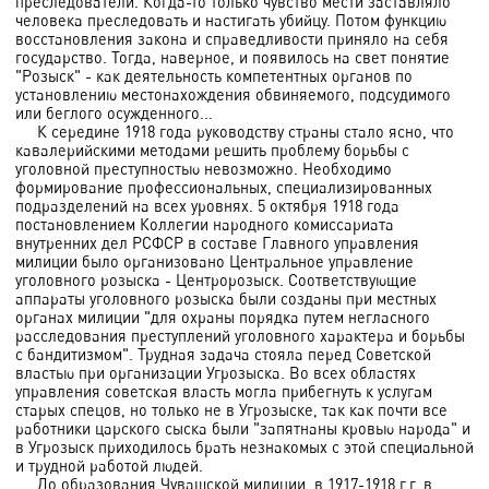
преследователи. Когда-то только чувство мести заставляло
человека преследовать и настигать убийцу. Потом функцию
восстановления закона и справедливости приняло на себя
государство. Тогда, наверное, и появилось на свет понятие
"Розыск" - как деятельность компетентных органов по
установлению местонахождения обвиняемого, подсудимого
или беглого осужденного...
К середине 1918 года руководству страны стало ясно, что
кавалерийскими методами решить проблему борьбы с
уголовной преступностью невозможно. Необходимо
формирование профессиональных, специализированных
подразделений на всех уровнях. 5 октября 1918 года
постановлением Коллегии народного комиссариата
внутренних дел РСФСР в составе Главного управления
милиции было организовано Центральное управление
уголовного розыска - Центророзыск. Соответствующие
аппараты уголовного розыска были созданы при местных
органах милиции "для охраны порядка путем негласного
расследования преступлений уголовного характера и борьбы
с бандитизмом". Трудная задача стояла перед Советской
властью при организации Угрозыска. Во всех областях
управления советская власть могла прибегнуть к услугам
старых спецов, но только не в Угрозыске, так как почти все
работники царского сыска были "запятнаны кровью народа" и
в Угрозыск приходилось брать незнакомых с этой специальной
и трудной работой людей.
До образования Чувашской милиции, в 1917-1918 г.г. в