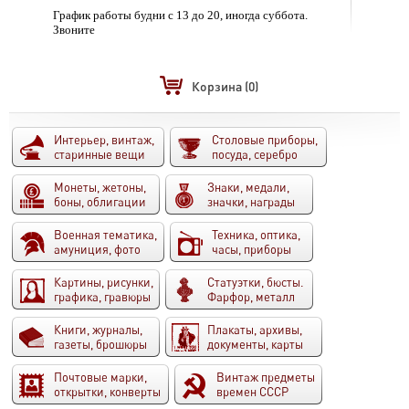
График работы будни с 13 до 20, иногда суббота.
Звоните
Корзина
(0)
Интерьер, винтаж,
Столовые приборы,
старинные вещи
посуда, серебро
Монеты, жетоны,
Знаки, медали,
боны, облигации
значки, награды
Военная тематика,
Техника, оптика,
амуниция, фото
часы, приборы
Картины, рисунки,
Статуэтки, бюсты.
графика, гравюры
Фарфор, металл
Книги, журналы,
Плакаты, архивы,
газеты, брошюры
документы, карты
Почтовые марки,
Винтаж предметы
открытки, конверты
времен СССР