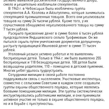
активно выявляли расхитителей государственного добра,
смело и решительно изобличали спекулянтов.
В 1943 г. в Чебоксарах была изобличена группа
спекулянтов А.А. Козлова и Айзатуллина, которая занималась
спекуляцией промышленных товаров. Всего они реализовали
товаров на сумму 24 тысячи рублей. Кроме того, у их
соучастников обнаружено нереализованного товара на сумму
7 тысяч рублей.
Раскрыто присвоение денег в сумме более 6 тысяч рублей
председателем Яндашевского сельпо Трофимовым. Он же
пытался скрыть путем уничтожения документов допущенную
растрату продавщицей Ивановой денег в сумме 11 тысяч
рублей.
Уголовный розыск активно работал и по выявлению
беспризорных детей. Только в 1944 г. им было выявлено 255
беспризорных и 118 безнадзорных детей. 100 детей были
возвращены родителям, 110 – помещено в детский приемник.
Многих ребят удалось трудоустроить.
Сотрудники милиции в своей работе постоянно
поддерживали связь с населением. Участковые инспектора,
совместно с сельскими Советами в каждом селе создавали
группы охраны общественного порядка, которые являлись
боевыми помощниками милиции. Эти группы систематически
инструктировались работниками милиции, и они принимали
активное участие не только в охране общественного порядка,
но и в борьбе с преступностью.