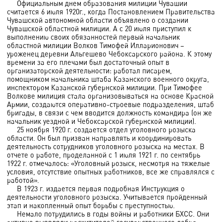
Официальным днем образования милиции Чувашии
считается 6 июля 1920г., когда Постановлением Правительства
Чувашской автономной области объявлено о создании
Чувашской областной милиции. А с 20 июля приступил к
выполнению своих обязанностей первый начальник
областной милиции Волков Тимофей Илларионович –
уроженец деревни Альгешево Чебоксарского района. К этому
времени за его плечами был достаточный опыт в
организаторской деятельности: работал писарем,
помощником начальника штаба Казанского военного округа,
инспектором Казанской губернской милиции. При Тимофее
Волкове милиция стала организовываться на основе Красной
Армии, создаются оперативно-строевые подразделения, штаб
бригады, в связи с чем вводится должность командира (он же
начальник уездной и Чебоксарской губернской милиции).
25 ноября 1920 г. создается отдел уголовного розыска
области. Он был призван направлять и координировать
деятельность сотрудников уголовного розыска на местах. В
отчете о работе, проделанной с 1 июля 1921 г. по сентябрь
1922 г. отмечалось: «Уголовный розыск, несмотря на тяжелые
условия, отсутствие опытных работников, все же справлялся с
работой».
В 1923 г. издается первая подробная Инструкция о
деятельности уголовного розыска. Учитывается пройденный
этап и накопленный опыт борьбы с преступностью.
Немало потрудились в годы войны и работники БХСС. Они