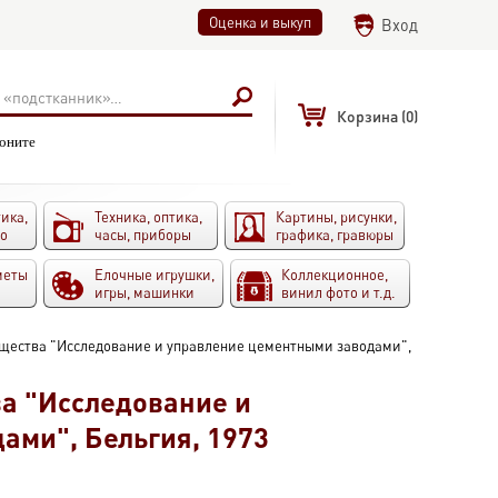
Оценка и выкуп
Вход
Корзина
(0)
воните
ика,
Техника, оптика,
Картины, рисунки,
то
часы, приборы
графика, гравюры
меты
Елочные игрушки,
Коллекционное,
игры, машинки
винил фото и т.д.
бщества "Исследование и управление цементными заводами",
ва "Исследование и
ами", Бельгия, 1973