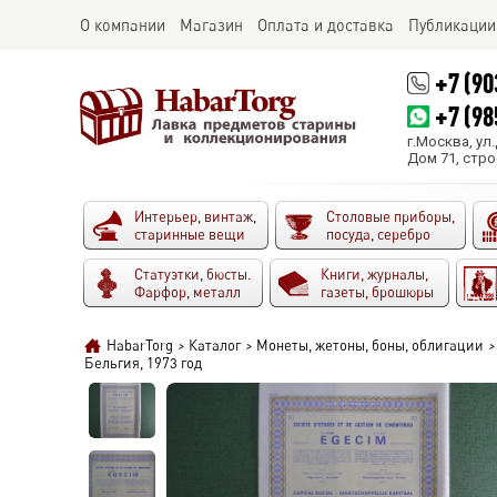
О компании
Магазин
Оплата и доставка
Публикации
+7 (90
+7 (98
г.Москва, ул
Дом 71, стро
Интерьер, винтаж,
Столовые приборы,
старинные вещи
посуда, серебро
Статуэтки, бюсты.
Книги, журналы,
Фарфор, металл
газеты, брошюры
HabarTorg
>
Каталог
>
Монеты, жетоны, боны, облигации
>
Бельгия, 1973 год