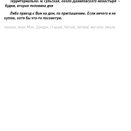
Территориально: м.Тульская, около Даниловского монастыря -
будни, вторая половина дня
Либо приезд к Вам на дом, по приглашению. Если ничего и не
куплю, хотя бы что-то посоветую.
значок, знак, Мао, Цзедун, старый, Китай, легкий, металл, эмаль