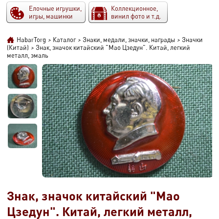
Елочные игрушки,
Коллекционное,
игры, машинки
винил фото и т.д.
HabarTorg
>
Каталог
>
Знаки, медали, значки, награды
>
Значки
(Китай)
>
Знак, значок китайский "Мао Цзедун". Китай, легкий
металл, эмаль
Знак, значок китайский "Мао
Цзедун". Китай, легкий металл,