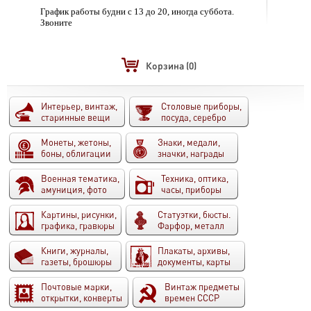
График работы будни с 13 до 20, иногда суббота.
Звоните
Корзина
(0)
Интерьер, винтаж,
Столовые приборы,
старинные вещи
посуда, серебро
Монеты, жетоны,
Знаки, медали,
боны, облигации
значки, награды
Военная тематика,
Техника, оптика,
амуниция, фото
часы, приборы
Картины, рисунки,
Статуэтки, бюсты.
графика, гравюры
Фарфор, металл
Книги, журналы,
Плакаты, архивы,
газеты, брошюры
документы, карты
Почтовые марки,
Винтаж предметы
открытки, конверты
времен СССР