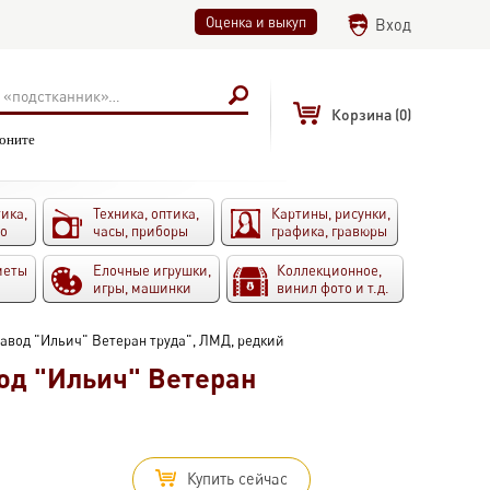
Оценка и выкуп
Вход
Корзина
(0)
воните
ика,
Техника, оптика,
Картины, рисунки,
то
часы, приборы
графика, гравюры
меты
Елочные игрушки,
Коллекционное,
игры, машинки
винил фото и т.д.
завод "Ильич" Ветеран труда", ЛМД, редкий
од "Ильич" Ветеран
Купить сейчас