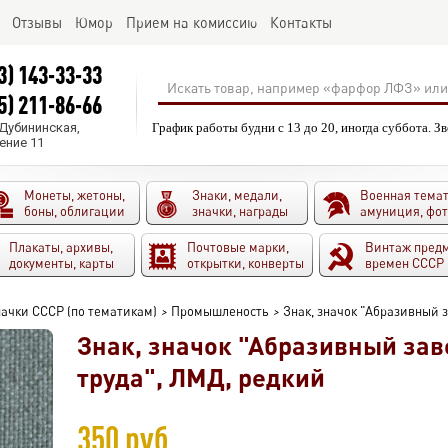
Отзывы
Юмор
Прием на комиссию
Контакты
3) 143-33-33
5) 211-86-66
.Дубининская,
График работы будни с 13 до 20, иногда суббота. З
ение 11
Монеты, жетоны,
Знаки, медали,
Военная темат
боны, облигации
значки, награды
амуниция, фо
Плакаты, архивы,
Почтовые марки,
Винтаж пред
документы, карты
открытки, конверты
времен СССР
ачки СССР (по тематикам)
>
Промышленость
>
Знак, значок "Абразивный 
Знак, значок "Абразивный зав
труда", ЛМД, редкий
350 руб.