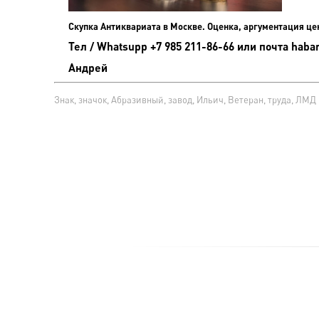
Скупка Антиквариата в Москве. Оценка, аргументация ц
Тел / Whatsupp +7 985 211-86-66 или почта haba
Андрей
Знак, значок, Абразивный, завод, Ильич, Ветеран, труда, ЛМД
ГЛАВНАЯ
О КОМПАНИИ
КАТАЛОГ