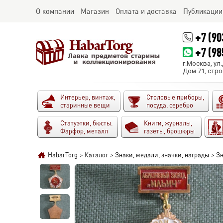
О компании
Магазин
Оплата и доставка
Публикации
+7 (90
+7 (98
г.Москва, ул
Дом 71, стро
Интерьер, винтаж,
Столовые приборы,
старинные вещи
посуда, серебро
Статуэтки, бюсты.
Книги, журналы,
Фарфор, металл
газеты, брошюры
HabarTorg
>
Каталог
>
Знаки, медали, значки, награды
>
Зн