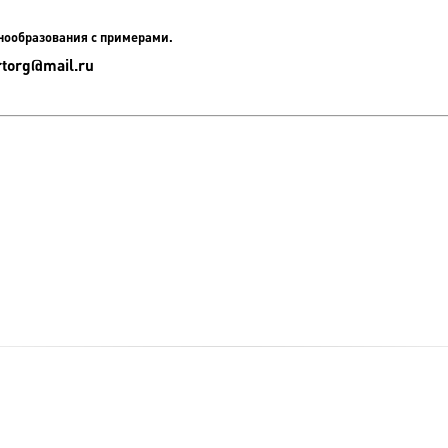
енообразования с примерами.
rtorg@mail.ru
ОПЛАТА И ДОСТАВКА
ПУБЛИКАЦИИ
ОТЗЫВЫ
ЮМОР
ОЦЕ
ПОЛЬЗОВАТЕЛЬСКОЕ СОГЛАШЕНИЕ
КОНТАКТЫ