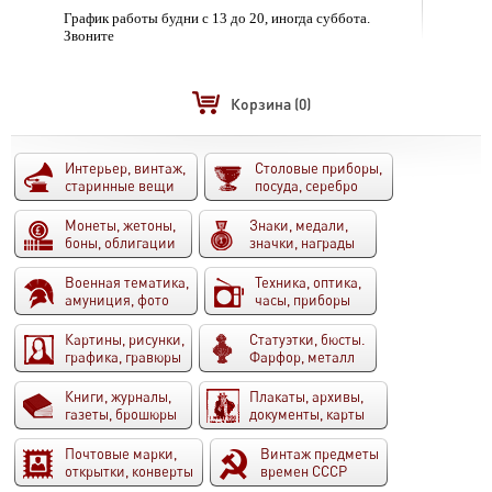
График работы будни с 13 до 20, иногда суббота.
Звоните
Корзина
(0)
Интерьер, винтаж,
Столовые приборы,
старинные вещи
посуда, серебро
Монеты, жетоны,
Знаки, медали,
боны, облигации
значки, награды
Военная тематика,
Техника, оптика,
амуниция, фото
часы, приборы
Картины, рисунки,
Статуэтки, бюсты.
графика, гравюры
Фарфор, металл
Книги, журналы,
Плакаты, архивы,
газеты, брошюры
документы, карты
Почтовые марки,
Винтаж предметы
открытки, конверты
времен СССР