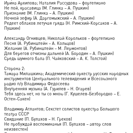
Ирина Архипова; Наталия Рассудова – фортепиано
Не пой, красавица (М. Глинка – А. Пушкин)
Признание (М. Глинка – А. Пушкин)
Ночной зефир (А. Даргомыжский – А. Пушкин)
Редеет облаков летучая гряда (Н. Римский-Корсаков – А.
Пушкин)
Александр Огнивцев; Николай Корольков – фортепиано
Песня (А. Рубинштейн – А. Кольцов)
Желание (А. Рубинштейн – М. Лермонтов)
Для берегов отчизны дальней (А. Бородин – А. Пушкин)
Средь шумного бала (П. Чайковский – А. К. Толстой)
Сторона 2:
Тамара Милашкина; Академический оркестр русских народных
инструментов Центрального телевидения и Всесоюзного
радио п/у Владимира Федосеева
Внутренняя музыка (А. Гурилев – Н. Огарев)
Тебя здесь нет, но ты со мною (Г. Кушелев-Безбородко – Е.
Остен-Сакен)
Владимир Атлантов; Секстет солистов оркестра Большого
театра СССР
Свидание (П. Булахов – Н. Греков)
Не пробуждай воспоминанья (П. Булахов – автор слов
неизвестен)