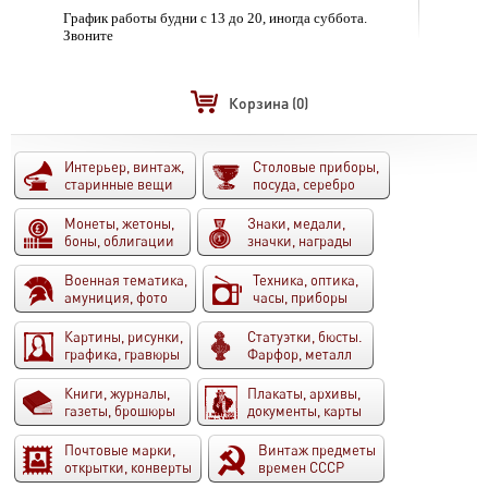
График работы будни с 13 до 20, иногда суббота.
Звоните
Корзина
(0)
Интерьер, винтаж,
Столовые приборы,
старинные вещи
посуда, серебро
Монеты, жетоны,
Знаки, медали,
боны, облигации
значки, награды
Военная тематика,
Техника, оптика,
амуниция, фото
часы, приборы
Картины, рисунки,
Статуэтки, бюсты.
графика, гравюры
Фарфор, металл
Книги, журналы,
Плакаты, архивы,
газеты, брошюры
документы, карты
Почтовые марки,
Винтаж предметы
открытки, конверты
времен СССР