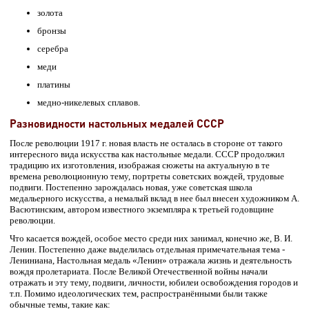
золота
бронзы
серебра
меди
платины
медно-никелевых сплавов.
Разновидности настольных медалей СССР
После революции 1917 г. новая власть не осталась в стороне от такого
интересного вида искусства как настольные медали. СССР продолжил
традицию их изготовления, изображая сюжеты на актуальную в те
времена революционную тему, портреты советских вождей, трудовые
подвиги. Постепенно зарождалась новая, уже советская школа
медальерного искусства, а немалый вклад в нее был внесен художником А.
Васютинским, автором известного экземпляра к третьей годовщине
революции.
Что касается вождей, особое место среди них занимал, конечно же, В. И.
Ленин. Постепенно даже выделилась отдельная примечательная тема -
Лениниана, Настольная медаль «Ленин» отражала жизнь и деятельность
вождя пролетариата. После Великой Отечественной войны начали
отражать и эту тему, подвиги, личности, юбилеи освобождения городов и
т.п. Помимо идеологических тем, распространёнными были также
обычные темы, такие как: