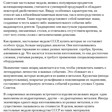
Советские настольные медали, являясь популярным предметом
коллекционирования, считаются сувенирной продукцией и обладают
некоторой двойственностью. Ввиду особенных характеристик, их
относят как к юбилейным/памятным монетам, так и непосредственно к
знакам отличия. Такие изделия представляют собой памятные знаки,
созданные в честь какого-либо знаменательного события либо
выдающегося деятеля. Традиционно они выступали украшениями,
например, письменных столов, и отличались отсутствием крепежа, за
счет чего очень схожи с металлическими деньгами.
Как правило, настольные медали СССР, купить которые не составляет
особого труда, больше нагрудных аналогов. Они изготавливались
небольшими тиражами из самых разных материалов: серебра, бронзы,
алюминия и др. Что касается технологии изготовления, то она достаточно
сложная, учитывая размеры, и требует применения специализированного
оборудования.
Назначение таких вещиц заключается в том, чтобы увековечить память о
легендарных личностях и важных событиях. Это сближает их с
монументами, которые возводятся из камня и металлов. Кружочки (иногда
прямоугольники), покрытые рельефными и поясняющими их надписями,
составляют своеобразную летопись событий в разных уголках Страны
Советов.
В современных коллекциях встречаются изделия нескольких видов: одни
выполнены из недрагоценных, другие – из драгоценных металлов. Иногда
экземпляры одного вида изготавливались из разных металлов, и это
существенно сказывалось на стоимости. В целом, можно купить
настольные медали производства СССР из таких материалов: