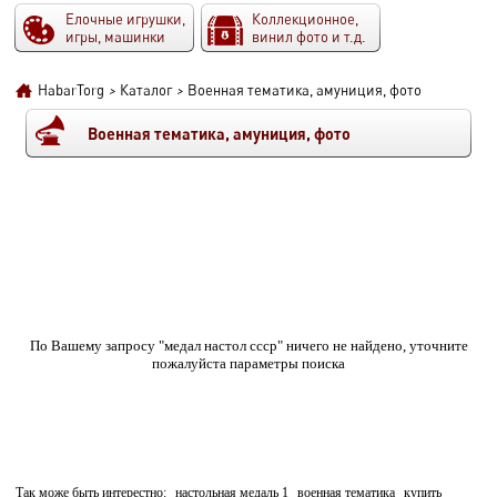
Елочные игрушки,
Коллекционное,
игры, машинки
винил фото и т.д.
HabarTorg
>
Каталог
>
Военная тематика, амуниция, фото
Военная тематика, амуниция, фото
По Вашему запросу "медал настол ссср" ничего не найдено, уточните
пожалуйста параметры поиска
Так може быть интерестно:
настольная медаль 1
военная тематика
купить