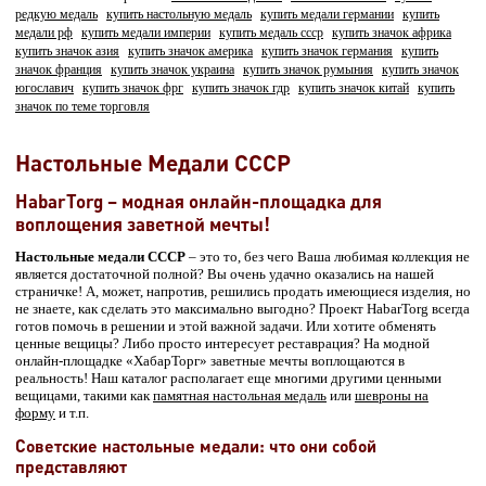
редкую медаль
купить настольную медаль
купить медали германии
купить
медали рф
купить медали империи
купить медаль ссср
купить значок африка
купить значок азия
купить значок америка
купить значок германия
купить
значок франция
купить значок украина
купить значок румыния
купить значок
югославич
купить значок фрг
купить значок гдр
купить значок китай
купить
значок по теме торговля
Настольные Медали СССР
HabarTorg – модная онлайн-площадка для
воплощения заветной мечты!
Настольные медали СССР
– это то, без чего Ваша любимая коллекция не
является достаточной полной? Вы очень удачно оказались на нашей
страничке! А, может, напротив, решились продать имеющиеся изделия, но
не знаете, как сделать это максимально выгодно? Проект HabarTorg всегда
готов помочь в решении и этой важной задачи. Или хотите обменять
ценные вещицы? Либо просто интересует реставрация? На модной
онлайн-площадке «ХабарТорг» заветные мечты воплощаются в
реальность! Наш каталог располагает еще многими другими ценными
вещицами, такими как
памятная настольная медаль
или
шевроны на
форму
и т.п.
Советские настольные медали: что они собой
представляют