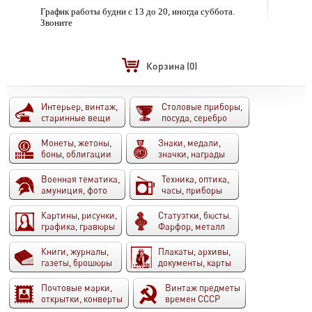
График работы будни с 13 до 20, иногда суббота.
Звоните
Корзина
(0)
Интерьер, винтаж,
Столовые приборы,
старинные вещи
посуда, серебро
Монеты, жетоны,
Знаки, медали,
боны, облигации
значки, награды
Военная тематика,
Техника, оптика,
амуниция, фото
часы, приборы
Картины, рисунки,
Статуэтки, бюсты.
графика, гравюры
Фарфор, металл
Книги, журналы,
Плакаты, архивы,
газеты, брошюры
документы, карты
Почтовые марки,
Винтаж предметы
открытки, конверты
времен СССР