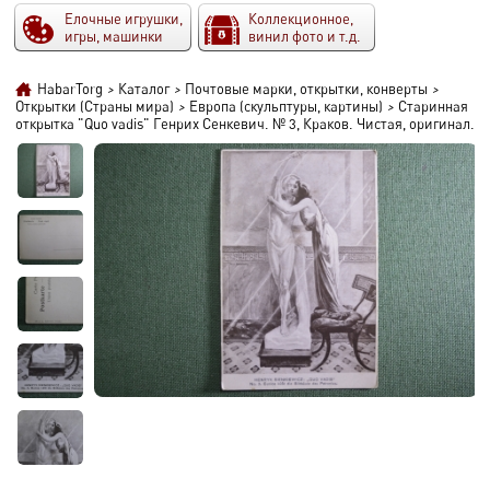
Елочные игрушки,
Коллекционное,
игры, машинки
винил фото и т.д.
HabarTorg
>
Каталог
>
Почтовые марки, открытки, конверты
>
Открытки (Страны мира)
>
Европа (скульптуры, картины)
>
Старинная
открытка "Quo vadis" Генрих Сенкевич. № 3, Краков. Чистая, оригинал.