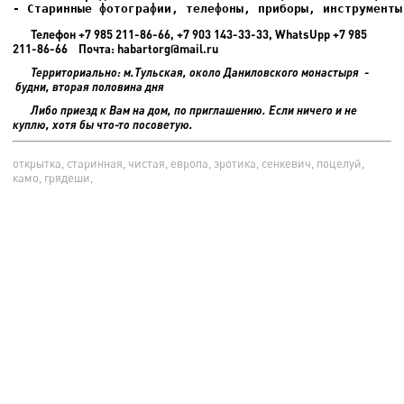
- Старинные фотографии, телефоны, приборы, инструменты
Телефон +7 985 211-86-66, +7 903 143-33-33, WhatsUpp +7 985
211-86-66 Почта: habartorg@mail.ru
Территориально: м.Тульская, около Даниловского монастыря -
будни, вторая половина дня
Либо приезд к Вам на дом, по приглашению. Если ничего и не
куплю, хотя бы что-то посоветую.
открытка, старинная, чистая, европа, эротика, сенкевич, поцелуй,
камо, грядеши,